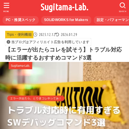
Sugitama-Lab.
MENU
SEARCH
PC・推奨スペック
SOLIDWORKS for Makers
設定・パフォーマン
2025.12.12
2026.01.29
Tips・便利機能
当ブログはアフィリエイト広告を利用しています
【エラーが出たらコレを試そう】トラブル対応
時に活躍するおすすめコマンド3選