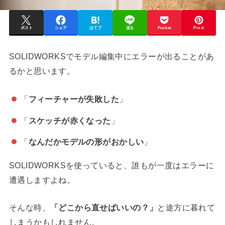
ポスト
シェア
はてブ
送る
Pocket
Pin it
SOLIDWORKSでモデル編集中にエラーが出ることがあ
るかと思います。
「
フィーチャーが失敗した
」
「
スケッチが赤くなった
」
「
なんだかモデルの形がおかしい
」
SOLIDWORKSを使っていると、誰もが一度はエラーに
遭遇しますよね。
そんな時、
「どこから直せばいいの？」
と途方に暮れて
しまうかもしれません。