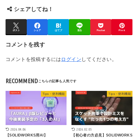
シェアしてね！
ポスト
シェア
はてブ
送る
Pocket
Pin it
コメントを残す
コメントを投稿するには
ログイン
してください。
RECOMMEND
Tips・便利機能
Tips・便利機能
2026.04.06
2026.02.05
【SOLIDWORKS用AI】
【初心者の方必見】SOLIDWORKS