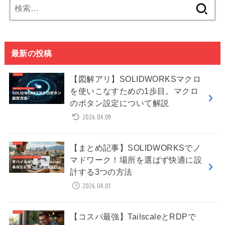
検
索:
最新の投稿
【図解アリ】SOLIDWORKSマクロ
を使いこなすための1歩目。マクロ
のボタン設定について解説
2026.04.09
【まとめ記事】SOLIDWORKSでノ
マドワーク！場所を選ばず快適に設
計する3つの方法
2026.04.01
【コスパ最強】TailscaleとRDPで